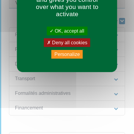
Voyage scolaire
over what you want to
activate
Tout replier
Tout déplier
OK, accept all
Projet de sortie
Deny all cookies
Participants
Personalize
Durée
Transport
Formalités administratives
Financement