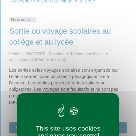
ou voyage scolaires au collège et au lycée
Fiche pratique
Sortie ou voyage scolaires au
collège et au lycée
Vérifié le 29/07/2020 - Direction de l'information légale et
administrative (Premier ministre)
Les sorties et les voyages scolaires sont organisés par
l’établissement dans un objectif pédagogique fixé à
l'avance. Les sorties peuvent être facultatives ou
obligatoires. Les voyages sont facultatifs et ne sont pas
prévus dans l'emploi du temps de la classe. Une
participation financière des familles peut être demandée.
Sortie scolaire
This site uses cookies
and gives you control