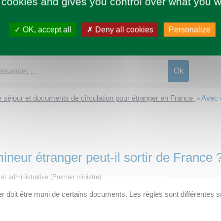
 cookies and gives you control over what you w
OK, accept all
Deny all cookies
Personalize
de séjour et documents de circulation pour étranger en France
Avec q
>
eur étranger peut-il sortir de France 
e et administrative (Premier ministre)
 doit être muni de certains documents. Les règles sont différentes s