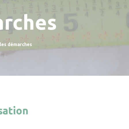
arches
 les démarches
sation