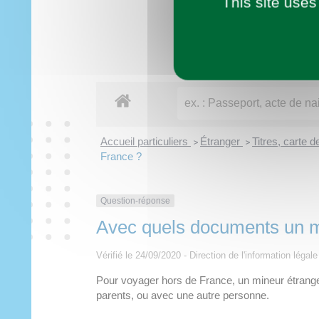
This site uses
Imaginer demain
Municipalité
Vie pratique
À tout âge
Découvrir
Loisirs
Accueil particuliers
Étranger
Titres, carte 
>
>
France ?
Question-réponse
Avec quels documents un min
Vérifié le 24/09/2020 - Direction de l'information légal
Pour voyager hors de France, un mineur étranger
parents, ou avec une autre personne.