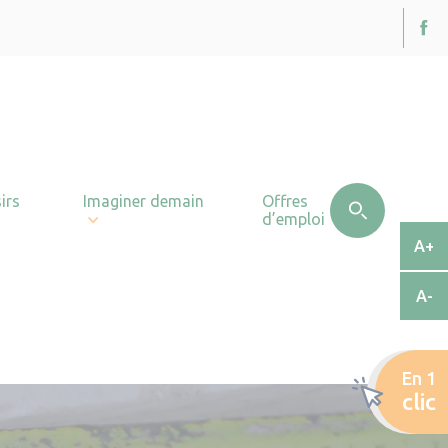
irs
Imaginer demain
Offres
d’emploi
A+
A-
En 1
clic