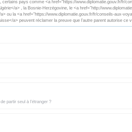
s, certains pays comme <a href="https://www.diplomatie.gouv.fr/fr/c
'Algérie</a> , la Bosnie-Herzégovine, le <a href="http://www.diplomati
> ou la <a href="https://www.diplomatie.gouv.fr/fr/conseils-aux-voy
uisse</a> peuvent réclamer la preuve que l'autre parent autorise ce 
partir seul à l'étranger ?