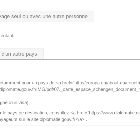
age seul ou avec une autre personne
'enfant.
 d'un autre pays
(notamment pour un pays de <a href="http://europa.eu/about-eu/countr
diplomatie.gouv.fr/IMG/pdf/07._carte_espace_schengen_document_no7
né d'un visa).
 le pays de destination, consultez <a href="https://www.diplomatie.g
yageurs sur le site diplomatie.gouv.fr</a> .