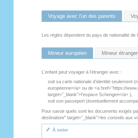
Voyage avec l'un des parents
Voy
Les règles dépendent du pays de nationalité de l
Mineur européen
Mineur étranger
L'enfant peut voyager à l'étranger avec :
soit sa carte nationale d'identité seulement 
européenne</a> ou de <a href="https://www.
target="_blank">l'espace Schengen</a> ),
soit son passeport (éventuellement accompag
Pour savoir quels sont les documents exigés par
destination/" target="_blank">les conseils aux vo
À noter