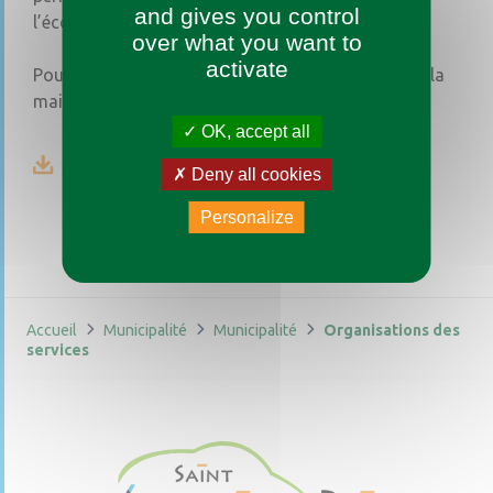
and gives you control
l’école publique.
over what you want to
activate
Pour en savoir plus, consultez l’organigramme de la
mairie.
OK, accept all
Organigramme 2025-2026
Deny all cookies
Personalize
Accueil
Municipalité
Municipalité
Organisations des
services