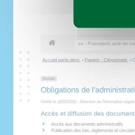
Imaginer demain
Municipalité
Vie pratique
À tout âge
Découvrir
Loisirs
Accueil particuliers
Papiers - Citoyenneté
O
>
>
Dossier
Obligations de l'administrat
Vérifié le 10/02/2021 - Direction de l'information légal
Accès et diffusion des documents
Accès aux documents administratifs
Publication des lois, règlements et circulai