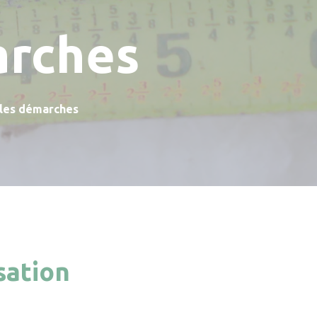
arches
 les démarches
sation