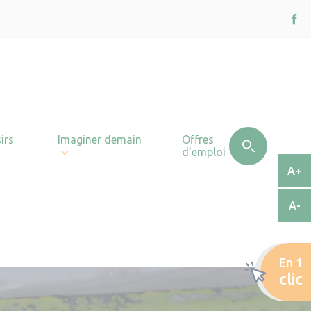
irs
Imaginer demain
Offres
d’emploi
A+
A-
En 1
clic