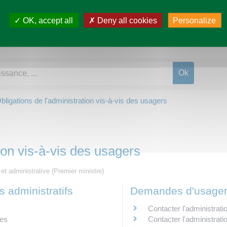
OK, accept all
Deny all cookies
Personalize
bligations de l'administration vis-à-vis des usagers
ion vis-à-vis des usagers
e et administrative (Premier ministre)
 administratifs
Demandes d'usage
Contacter l'administrati
res
Contacter l'administratio