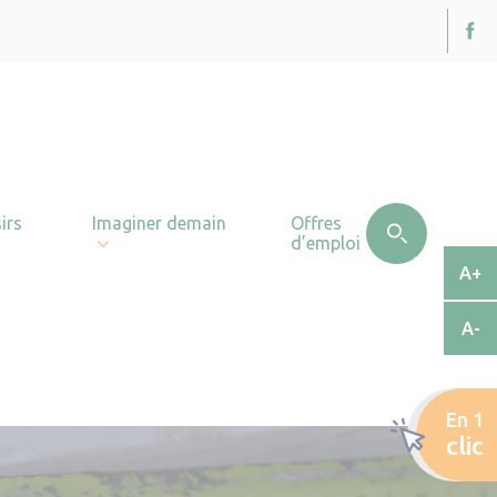
irs
Imaginer demain
Offres
d’emploi
A+
A-
En 1
clic