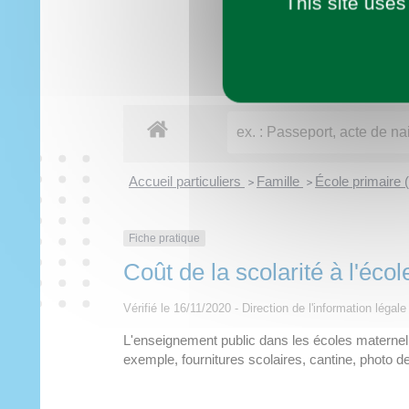
This site uses
Imaginer demain
Municipalité
Vie pratique
À tout âge
Découvrir
Loisirs
Accueil particuliers
Famille
École primaire 
>
>
Fiche pratique
Coût de la scolarité à l'éco
Vérifié le 16/11/2020 - Direction de l'information légale
L'enseignement public dans les écoles maternelle
exemple, fournitures scolaires, cantine, photo de