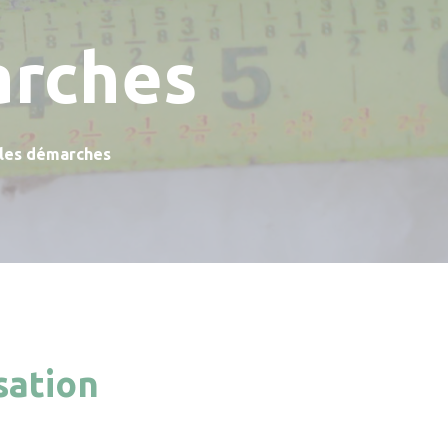
arches
 les démarches
sation