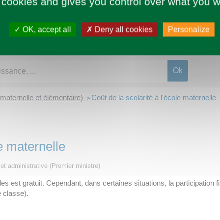
 cookies and gives you control over what you w
OK, accept all
Deny all cookies
Personalize
(maternelle et élémentaire)
Coût de la scolarité à l'école maternelle
>
le maternelle
 et administrative (Premier ministre)
s est gratuit. Cependant, dans certaines situations, la participation 
 classe).