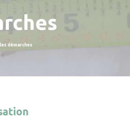
arches
 les démarches
sation