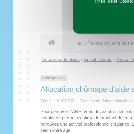
This site uses
Imaginer demain
Municipalité
Vie pratique
À tout âge
Découvrir
Loisirs
Accueil particuliers
Social - Santé
Allocati
>
>
Fiche pratique
Allocation chômage d'aide a
Vérifié le 01/07/2021 - Direction de l'information légal
Pour percevoir l'ARE, vous devez être involontair
simulateur permet d'estimer le montant de votr
retrouvez une activité professionnelle salarié
selon votre âge.