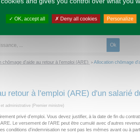
 cookies and gives you control over what you w
OK, accept all
Deny all cookies
Personalize
on chômage d'aide au retour à l'emploi (ARE)
Allocation chômage d'ai
>
u retour à l'emploi (ARE) d'un salarié d
e et administrative (Premier ministre)
ement privé d'emploi. Vous devez justifier, à la date de fin du contrat
e ARE. Le versement de l'ARE peut être cumulé avec d'autres revenus
e. Les conditions d'indemnisation ne sont pas les mêmes avant ou à 