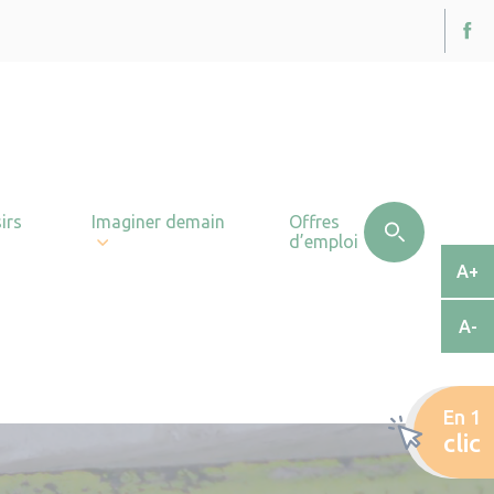
irs
Imaginer demain
Offres
d’emploi
A+
A-
En 1
clic