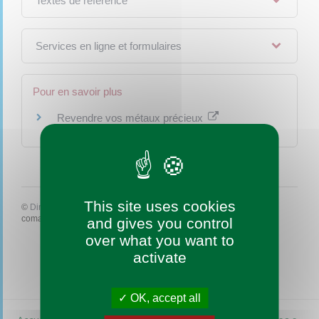
Textes de référence
Services en ligne et formulaires
Pour en savoir plus
Revendre vos métaux précieux
Institut national de la consommation (INC)
This site uses cookies
©
Direction de l'information légale et administrative
comarquage developpé par
baseo.io
and gives you control
over what you want to
activate
OK, accept all