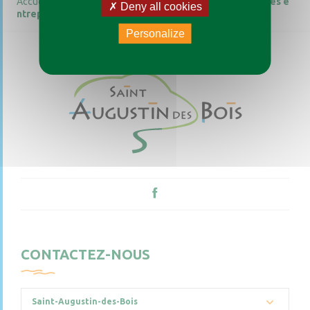
Accueil
Vie pratique
Guide des démarches
Pour les e
Deny all cookies
ntreprises
Personalize
CONTACTEZ-NOUS
Saint-Augustin-des-Bois