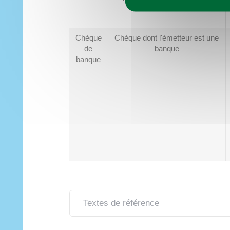
Imaginer demain
Municipalité
Vie pratique
À tout âge
Découvrir
Loisirs
Chèque
Chèque dont l'émetteur est une
de
banque
banque
Textes de référence