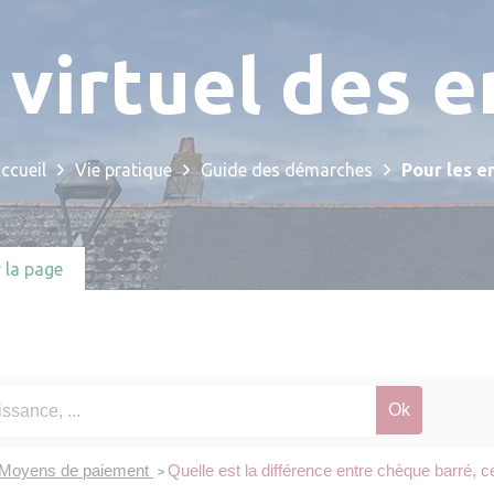
Randonnées et balades
Environnement
Seniors
Annuaire des entreprises
Salles communales
Boîte à idées
 virtuel des e
Intercommunalité
Finances Locales
Santé et prévention
Services aux associations
Annuaire des associations
Proposer un événement
Offres d’emploi
Solidarité
Offres d’emploi
ccueil
Vie pratique
Guide des démarches
Pour les e
Communication
 la page
Numéros utiles
Moyens de paiement
Quelle est la différence entre chèque barré, 
>