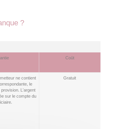
banque ?
antie
Coût
émetteur ne contient
Gratuit
rrespondante, le
provision. L'argent
ée sur le compte du
ciaire.