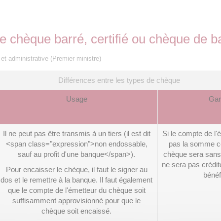
tre chèque barré, certifié ou chèque de 
e et administrative (Premier ministre)
Différences entre les types de chèque
Usage
Gar
Il ne peut pas être transmis à un tiers (il est dit
Si le compte de l'
<span class="expression">non endossable,
pas la somme co
sauf au profit d'une banque</span>).
chèque sera sans 
ne sera pas crédit
Pour encaisser le chèque, il faut le signer au
bénéfi
dos et le remettre à la banque. Il faut également
que le compte de l'émetteur du chèque soit
suffisamment approvisionné pour que le
chèque soit encaissé.