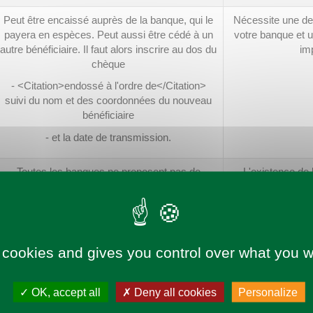
Peut être encaissé auprès de la banque, qui le
Nécessite une de
payera en espèces. Peut aussi être cédé à un
votre banque et u
autre bénéficiaire. Il faut alors inscrire au dos du
im
chèque
- <Citation>endossé à l'ordre de</Citation>
suivi du nom et des coordonnées du nouveau
bénéficiaire
- et la date de transmission.
Toutes les banques ne proposent pas de
L'existence de l
chèques visés
garantie que pou
l'heure de 
 cookies and gives you control over what you w
Toutes les banques ne proposent pas de
La somme inscrite 
chèques certifiés
compte au momen
OK, accept all
Deny all cookies
Personalize
Le paiement est g