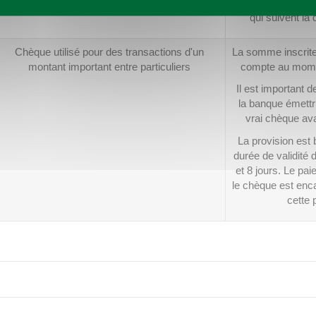
est encaissé avant
qui suivent la 
Chèque utilisé pour des transactions d'un
La somme inscrite 
montant important entre particuliers
compte au momen
Il est important d
la banque émettric
vrai chèque ava
La provision est 
durée de validité 
et 8 jours. Le pai
le chèque est enca
cette 