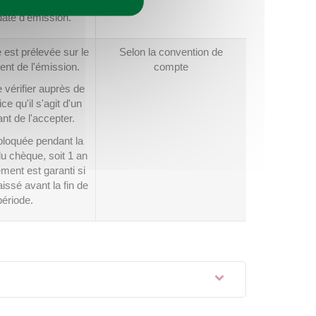
 la fin des 8 jours
date d'émission.
est prélevée sur le
Selon la convention de
t de l'émission.
compte
e vérifier auprès de
e qu'il s'agit d'un
nt de l'accepter.
bloquée pendant la
du chèque, soit 1 an
ement est garanti si
issé avant la fin de
période.