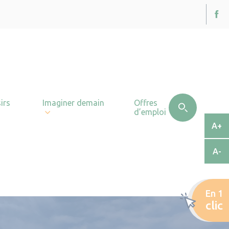
irs
Imaginer demain
Offres
d’emploi
A+
A-
En 1
clic