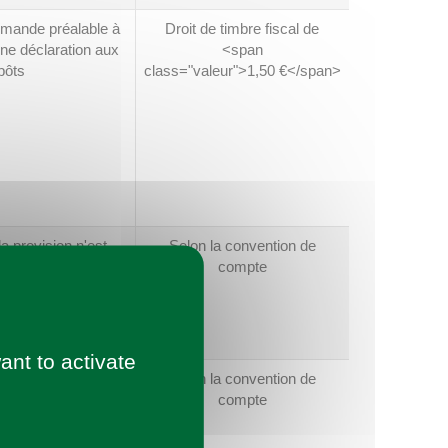
mande préalable à
Droit de timbre fiscal de
ne déclaration aux
<span
pôts
class="valeur">1,50 €</span>
a provision n'est
Selon la convention de
r le jour et pour
compte
son émission
ant to activate
est prélevée sur le
Selon la convention de
t de l'émission.
compte
aranti si le chèque