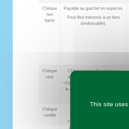
Chèque
Payable au guichet en espèces.
non
Peut être transmis à un tiers
barré
(endossable).
Chèque
Chèque barré d'avance sur
visé
lequel la banque mentionne
<Citation>somme disponible sur
le compte à telle date et à telle
heure</Citation>
This site uses
Chèque
Chèque visé sur lequel la
certifié
banque ajoute la mention
<Citation>provision bloquée
pendant 8 jours</Citation>