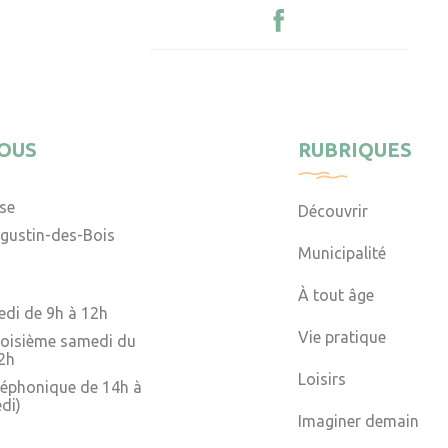
OUS
RUBRIQUES
ise
Découvrir
gustin-des-Bois
Municipalité
À tout âge
edi de 9h à 12h
Vie pratique
troisième samedi du
2h
Loisirs
léphonique de 14h à
di)
Imaginer demain