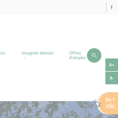
irs
Imaginer demain
Offres
d’emploi
A+
A-
En 1
clic