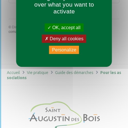
over what you want to
activate
OK, accept all
©
Direction de l'information légale et administrative
comarquage developpé par
baseo.io
Deny all cookies
Personalize
Accueil
Vie pratique
Guide des démarches
Pour les as
sociations