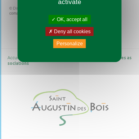
activate
©
Direction de l'information légale et administrative
comarquage developpé par
baseo.io
OK, accept all
Deny all cookies
Personalize
Accueil
Vie pratique
Guide des démarches
Pour les as
sociations