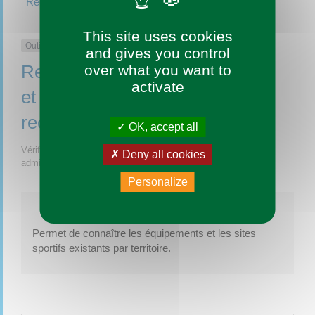
Recensement des équipements et sites sportifs
This site uses cookies
Outil de recherche
and gives you control
Recensement des équipements
over what you want to
activate
et sites sportifs (Outil de
recherche)
OK, accept all
Vérifié le 04/05/2020 - Direction de l'information légale et
Deny all cookies
administrative (Premier ministre)
Personalize
Permet de connaître les équipements et les sites
sportifs existants par territoire.