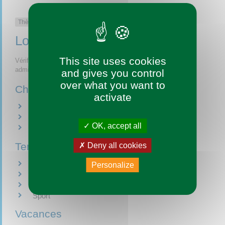
Thème
Loisirs
This site uses cookies
Vérifié le 13/09/2017 - Direction de l'information légale et
administrative (Premier ministre)
and gives you control
over what you want to
Chasse et pêche
activate
Chasse
Pêche
OK, accept all
Armes
Temps libre
Deny all cookies
Animal de compagnie
Personalize
Art
Multimédia
Sport
Vacances