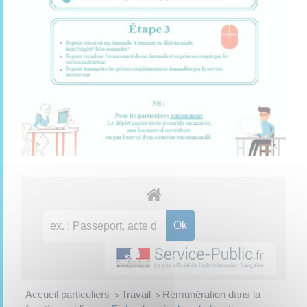
Accueil particuliers
Travail
Rémunération dans la
>
>