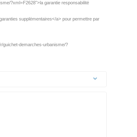
nisme/?xml=F2628">la garantie responsabilité
garanties supplémentaires</a> pour permettre par
s.fr/guichet-demarches-urbanisme/?