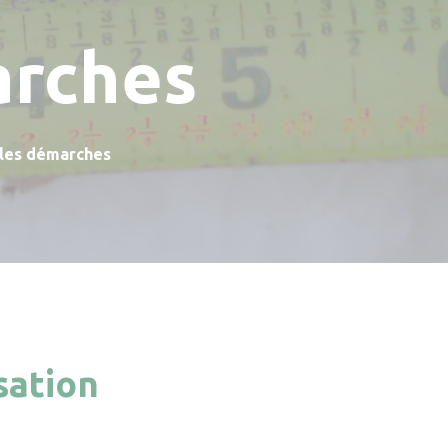
arches
 les démarches
sation