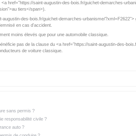
 <a href="https://saint-augustin-des-bois.fr/guichet-demarches-urba
sion">au tiers</span>).
int-augustin-des-bois.fr/guichet-demarches-urbanisme/?xml=F2622"> 
demnisé en cas d'accident.
lement moins élevés que pour une automobile classique.
bénéficie pas de la clause du <a href="https://saint-augustin-des-boi
ducteurs de voiture classique.
iture sans permis ?
e responsabilité civile ?
rance auto ?
permis de conduire ?