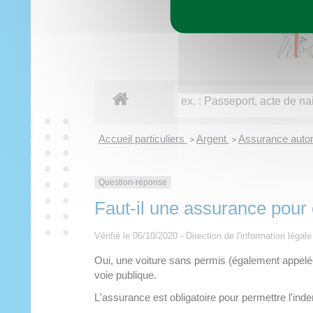
Imaginer demain
Municipalité
Vie pratique
À tout âge
Découvrir
Loisirs
Accueil particuliers
Argent
Assurance autom
>
>
Question-réponse
Faut-il une assurance pour
Vérifié le 06/10/2020 - Direction de l'information légal
Oui, une voiture sans permis (également appelée
voie publique.
L'assurance est obligatoire pour permettre l'inde