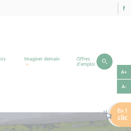
irs
Imaginer demain
Offres
d’emploi
A+
A-
En 1
clic