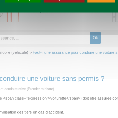
obile (véhicule)
Faut-il une assurance pour conduire une voiture 
>
 conduire une voiture sans permis ?
e et administrative (Premier ministre)
 <span class="expression">voiturette</span>) doit être assurée comm
mnisation des tiers en cas d'accident.