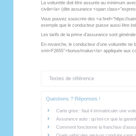
La voiturette doit être assurée au minimum avec
civile</a> (dite assurance <span class="expres
Vous pouvez souscrire des <a href="https://sa
exemple que le conducteur puisse aussi être in
Les tarifs de la prime d'assurance sont généra
En revanche, le conducteur d'une voiturette ne 
xml=F2655">bonus/malus</a> appliquée aux con
Textes de référence
Questions ? Réponses !
Carte grise : faut-il immatriculer une vo
Assurance auto : qu'est-ce que la garanti
Comment fonctionne la franchise d'assu
Quels véhicules peut-on conduire sans 