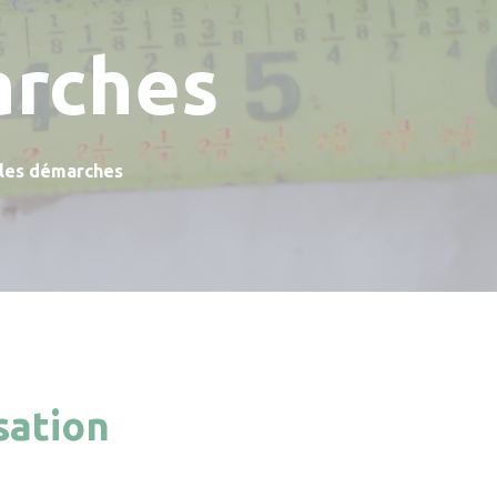
arches
 les démarches
sation