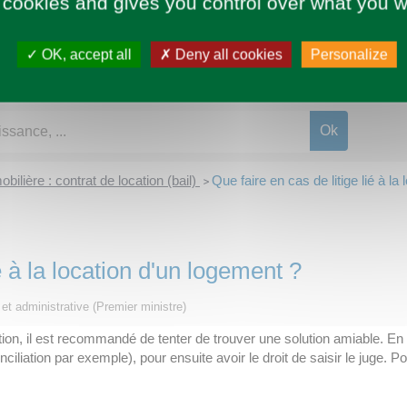
 cookies and gives you control over what you w
OK, accept all
Deny all cookies
Personalize
bilière : contrat de location (bail)
Que faire en cas de litige lié à la
>
é à la location d'un logement ?
e et administrative (Premier ministre)
ation, il est recommandé de tenter de trouver une solution amiable. En c
ciliation par exemple), pour ensuite avoir le droit de saisir le juge. 