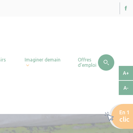
irs
Imaginer demain
Offres
d’emploi
A+
A-
En 1
clic