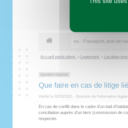
This site uses
Imaginer demain
Municipalité
Vie pratique
À tout âge
Découvrir
Loisirs
Accueil particuliers
Logement
Location immo
>
>
Question-réponse
Que faire en cas de litige li
Vérifié le 02/03/2021 - Direction de l'information légal
En cas de conflit dans le cadre d'un bail d'habit
conciliation auprès d'un tiers (commission de con
respecter.