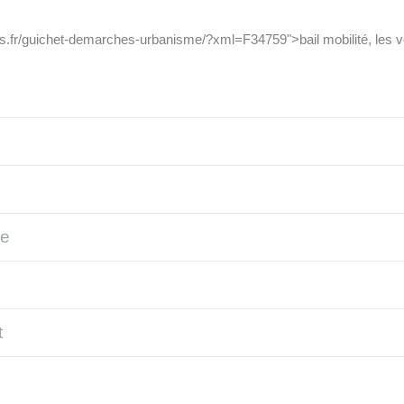
ois.fr/guichet-demarches-urbanisme/?xml=F34759">bail mobilité, les v
ie
t