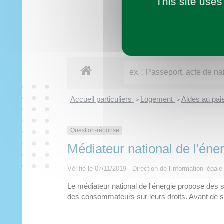
This site uses
Imaginer demain
Municipalité
Vie pratique
À tout âge
Découvrir
Loisirs
Accueil particuliers
Logement
Aides au paie
>
>
Question-réponse
Médiateur national de l'éne
Vérifié le 07/11/2019 - Direction de l'information légale
Le médiateur national de l'énergie propose des s
des consommateurs sur leurs droits. Avant de sais