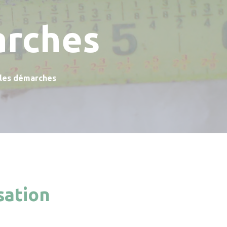
arches
 les démarches
sation