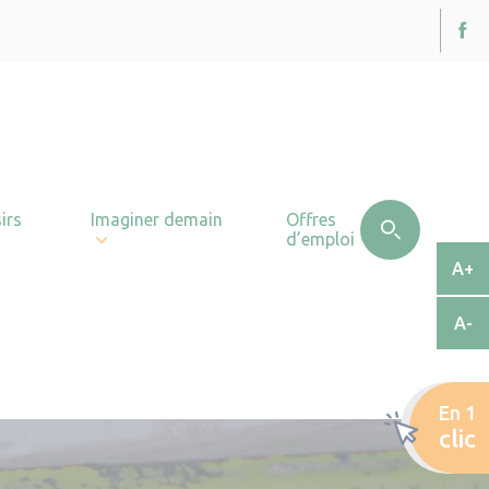
irs
Imaginer demain
Offres
d’emploi
A+
A-
En 1
clic