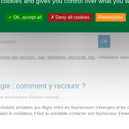
 cookies and gives you control over what you w
OK, accept all
Deny all cookies
Personalize
ment des factures : eau, téléphone, électricité, gaz
Médiateur natio
>
rgie : comment y recourir ?
 et administrative (Premier ministre)
olutions amiables aux litiges entre les fournisseurs d'énergies et les
ir le médiateur, il faut au préalable contacter son fournisseur d'éner