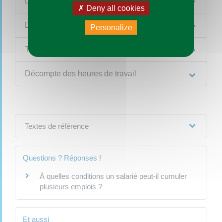
Durée légale de travail
Deny all cookies
Durées maximales de travail
Personalize
Temps de pause
Décompte des heures de travail
Textes de référence
Questions ? Réponses !
À quelles conditions un salarié peut-il cumuler
plusieurs emplois ?
Et aussi