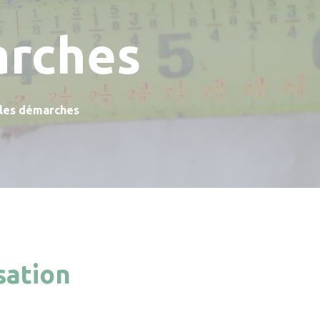
arches
 les démarches
sation