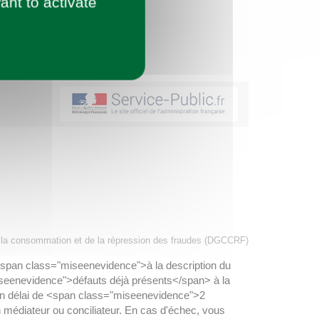
ant to activate
, de la consommation et de la répression des fraudes (DGCCRF)
<span class="miseenevidence">à la description du
miseenevidence">défauts déjà présents</span> à la
un délai de <span class="miseenevidence">2
n médiateur ou conciliateur. En cas d'échec, vous