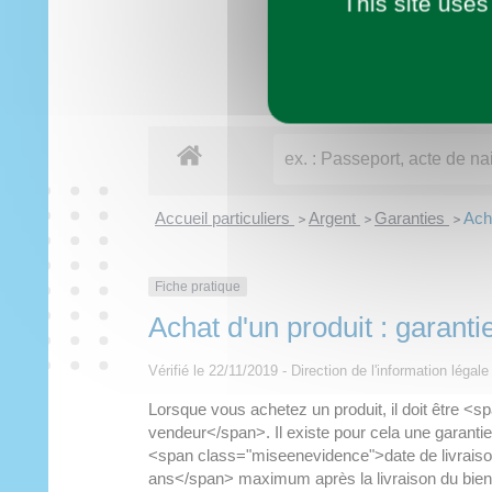
This site uses
Imaginer demain
Municipalité
Vie pratique
À tout âge
Découvrir
Loisirs
Accueil particuliers
Argent
Garanties
Acha
>
>
>
Fiche pratique
Achat d'un produit : garanti
Vérifié le 22/11/2019 - Direction de l'information lég
Lorsque vous achetez un produit, il doit être 
vendeur</span>. Il existe pour cela une garanti
<span class="miseenevidence">date de livraiso
ans</span> maximum après la livraison du bien. S