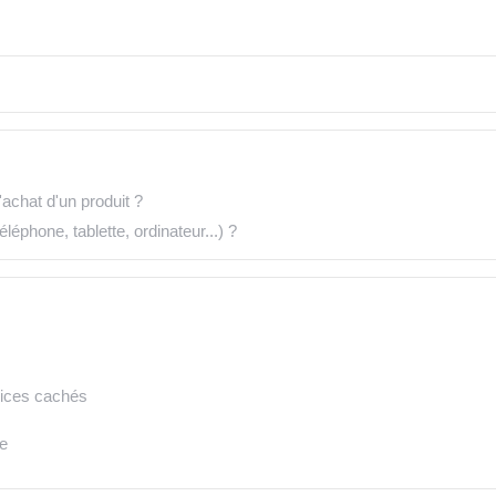
'achat d'un produit ?
léphone, tablette, ordinateur...) ?
 vices cachés
e