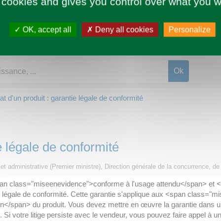
 cookies and gives you control over what you w
OK, accept all
Deny all cookies
Personalize
t d'un produit : garantie légale de conformité
e légale de conformité
ale et administrative (Premier ministre), Direction générale de la concurrence
<span class="miseenevidence">conforme à l'usage attendu</span> et 
e légale de conformité. Cette garantie s'applique aux <span class="
n</span> du produit. Vous devez mettre en œuvre la garantie dans 
i votre litige persiste avec le vendeur, vous pouvez faire appel à u