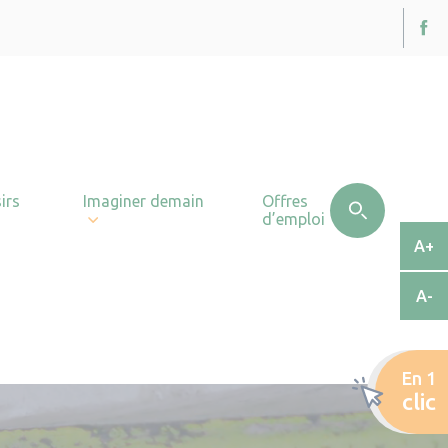
irs
Imaginer demain
Offres
d’emploi
A+
A-
En 1
clic