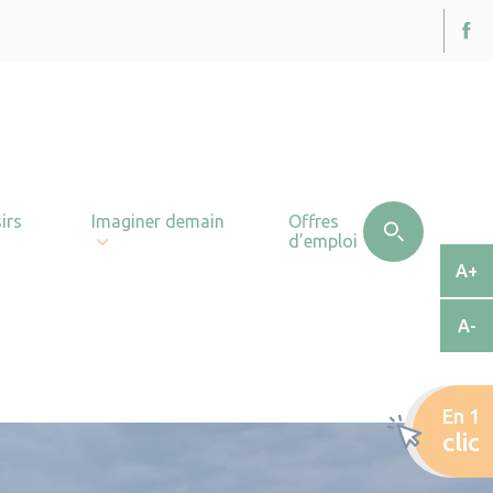
irs
Imaginer demain
Offres
d’emploi
A+
A-
En 1
clic