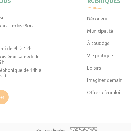
OUS
RUBRIQUES
ise
Découvrir
gustin-des-Bois
Municipalité
À tout âge
edi de 9h à 12h
Vie pratique
troisième samedi du
2h
Loisirs
léphonique de 14h à
di)
Imaginer demain
Offres d’emploi
er
Mentions légales