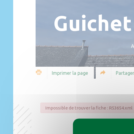
Guichet
A
Partager
Imprimer la page
Impossible de trouver la fiche : R53654.xml