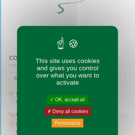
CONTACTEZ-NOUS
This site uses cookies
and gives you control
over what you want to
Saint-Augustin-des-Bois
activate
1 place de l’église
OK, accept all
49170 Saint-Augustin-des-Bois
Deny all cookies
02 41 77 04 49
Personalize
Lundi au vendredi de 9h à 12h
Le premier et troisième samedi du mois de 9h à 12h