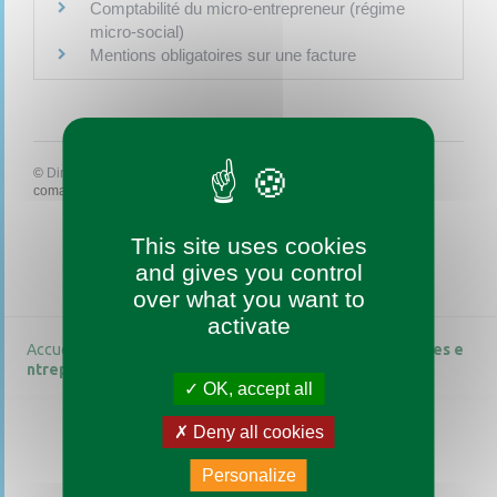
Comptabilité du micro-entrepreneur (régime
micro-social)
Mentions obligatoires sur une facture
©
Direction de l'information légale et administrative
comarquage developpé par
baseo.io
This site uses cookies
and gives you control
over what you want to
activate
Accueil
Vie pratique
Guide des démarches
Pour les e
ntreprises
OK, accept all
Deny all cookies
Personalize