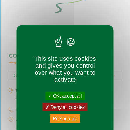
CONTACTEZ-NOUS
This site uses cookies
and gives you control
over what you want to
Saint-Augustin-des-Bois
activate
1 place de l’église
OK, accept all
49170 Saint-Augustin-des-Bois
Deny all cookies
02 41 77 04 49
Personalize
Lundi au vendredi de 9h à 12h
Le premier et troisième samedi du mois de 9h à 12h