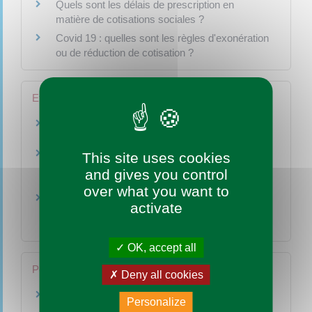
Quels sont les délais de prescription en
matière de cotisations sociales ?
Covid 19 : quelles sont les règles d'exonération
ou de réduction de cotisation ?
Et aussi
Sauvegarde
Gestion - Finances
Procédure et formalités d'embauche d'un
This site uses cookies
salarié
and gives you control
Ressources humaines
over what you want to
Déclaration et paiement des cotisations
activate
sociales
Ressources humaines
OK, accept all
Pour en savoir plus
Deny all cookies
Centre d'information sur la prévention des
Personalize
difficultés des entreprises