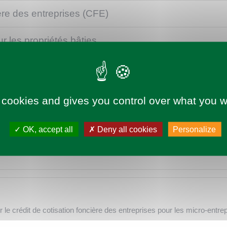
ière des entreprises (CFE)
r les propriétés bâties
onales
 cookies and gives you control over what you w
OK, accept all
Deny all cookies
Personalize
e crédit de cotisation foncière des entreprises pour les micro-entre