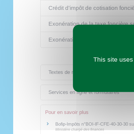
Crédit d'impôt de cotisation fonc
Exonération de la taxe foncière su
Exonération des cotisations patr
This site uses
Imaginer demain
Textes de référence
Municipalité
Vie pratique
À tout âge
Découvrir
Loisirs
Services en ligne et formulaires
Pour en savoir plus
Bofip-Impôts n°BOI-IF-CFE-40-30-30 sur l
Ministère chargé des finances