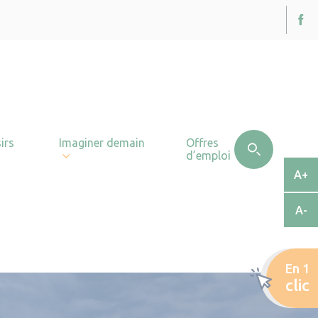
irs
Imaginer demain
Offres
d’emploi
A+
A-
En 1
clic