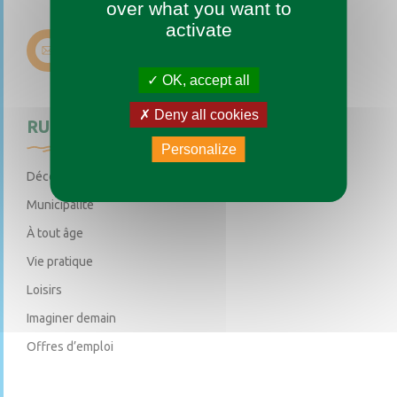
over what you want to
activate
Nous contacter
OK, accept all
Deny all cookies
RUBRIQUES
Personalize
Découvrir
Municipalité
À tout âge
Vie pratique
Loisirs
Imaginer demain
Offres d’emploi