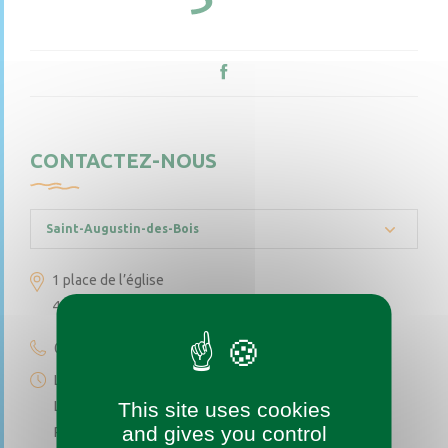
CONTACTEZ-NOUS
Saint-Augustin-des-Bois
1 place de l’église
49170 Saint-Augustin-des-Bois
02 41 77 04 49
Lundi au vendredi de 9h à 12h
Le premier et troisième samedi du mois de 9h à 12h
This site uses cookies
and gives you control
Permanence téléphonique de 14h à 17h (sauf samedi)