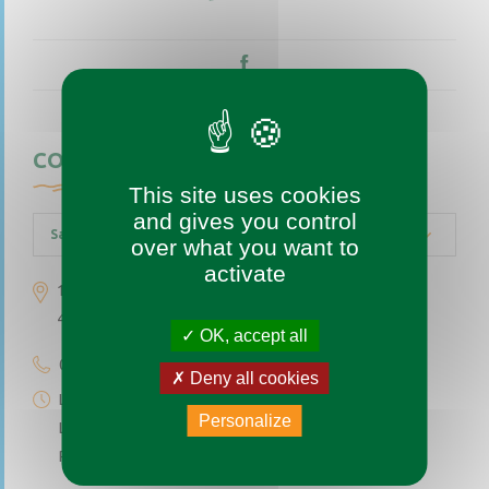
CONTACTEZ-NOUS
This site uses cookies
and gives you control
Saint-Augustin-des-Bois
over what you want to
activate
1 place de l’église
49170 Saint-Augustin-des-Bois
OK, accept all
02 41 77 04 49
Deny all cookies
Lundi au vendredi de 9h à 12h
Personalize
Le premier et troisième samedi du mois de 9h à 12h
Permanence téléphonique de 14h à 17h (sauf samedi)