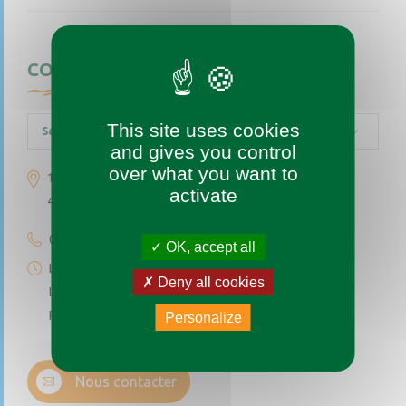
CONTACTEZ-NOUS
This site uses cookies
Saint-Augustin-des-Bois
and gives you control
over what you want to
1 place de l’église
activate
49170 Saint-Augustin-des-Bois
02 41 77 04 49
OK, accept all
Lundi au vendredi de 9h à 12h
Deny all cookies
Le premier et troisième samedi du mois de 9h à 12h
Permanence téléphonique de 14h à 17h (sauf samedi)
Personalize
Nous contacter