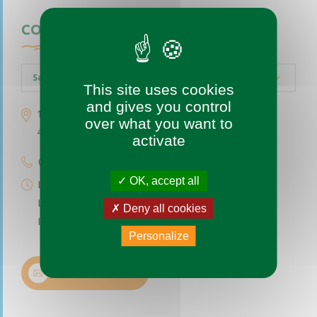
CONTACTEZ-NOUS
Saint-Augustin-des-Bois
This site uses cookies
and gives you control
1 place de l’église
over what you want to
49170 Saint-Augustin-des-Bois
activate
02 41 77 04 49
OK, accept all
Lundi au vendredi de 9h à 12h
Le premier et troisième samedi du mois de 9h à 12h
Deny all cookies
Permanence téléphonique de 14h à 17h (sauf samedi)
Personalize
Nous contacter