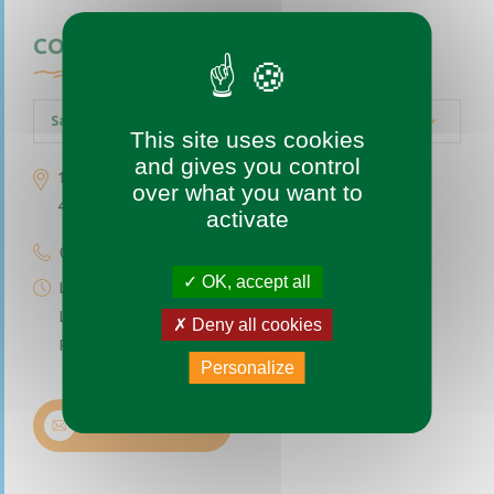
CONTACTEZ-NOUS
Saint-Augustin-des-Bois
This site uses cookies
and gives you control
1 place de l’église
over what you want to
49170 Saint-Augustin-des-Bois
activate
02 41 77 04 49
OK, accept all
Lundi au vendredi de 9h à 12h
Le premier et troisième samedi du mois de 9h à 12h
Deny all cookies
Permanence téléphonique de 14h à 17h (sauf samedi)
Personalize
Nous contacter