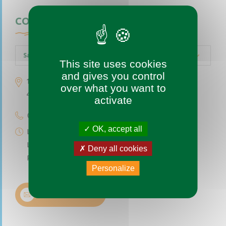
CONTACTEZ-NOUS
Saint-Augustin-des-Bois
This site uses cookies
and gives you control
1 place de l’église
over what you want to
49170 Saint-Augustin-des-Bois
activate
02 41 77 04 49
OK, accept all
Lundi au vendredi de 9h à 12h
Le premier et troisième samedi du mois de 9h à 12h
Deny all cookies
Permanence téléphonique de 14h à 17h (sauf samedi)
Personalize
Nous contacter