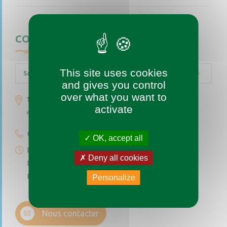
CONTACTEZ-NOUS
This site uses cookies
Saint-Augustin-des-Bois
and gives you control
over what you want to
1 place de l’église
activate
49170 Saint-Augustin-des-Bois
02 41 77 04 49
OK, accept all
Lundi au vendredi de 9h à 12h
Deny all cookies
Le premier et troisième samedi du mois de 9h à 12h
Permanence téléphonique de 14h à 17h (sauf samedi)
Personalize
Nous contacter