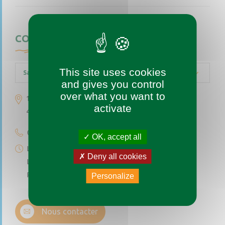
CONTACTEZ-NOUS
This site uses cookies
Saint-Augustin-des-Bois
and gives you control
over what you want to
1 place de l’église
activate
49170 Saint-Augustin-des-Bois
02 41 77 04 49
OK, accept all
Lundi au vendredi de 9h à 12h
Deny all cookies
Le premier et troisième samedi du mois de 9h à 12h
Permanence téléphonique de 14h à 17h (sauf samedi)
Personalize
Nous contacter