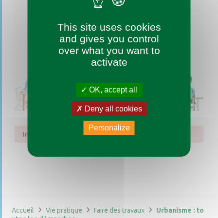
This site uses cookies
and gives you control
over what you want to
activate
OK, accept all
Deny all cookies
Personalize
Impossible de trouver la fiche : R56113.xml
Accueil
Vie pratique
Faire des travaux
Urbanisme : to