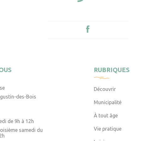
OUS
RUBRIQUES
ise
Découvrir
gustin-des-Bois
Municipalité
À tout âge
edi de 9h à 12h
Vie pratique
troisième samedi du
2h