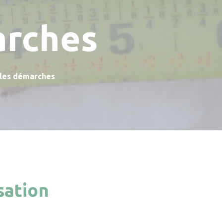
arches
 les démarches
sation