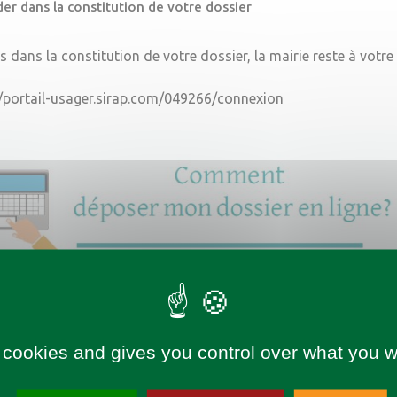
er dans la constitution de votre dossier
s dans la constitution de votre dossier, la mairie reste à votre
//portail-usager.sirap.com/049266/connexion
 cookies and gives you control over what you w