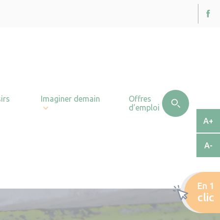
irs
Imaginer demain
Offres
d’emploi
A+
A-
En 1
clic