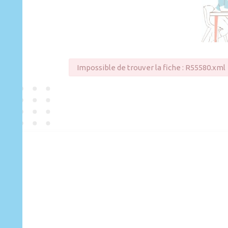
Impossible de trouver la fiche : R55580.xml