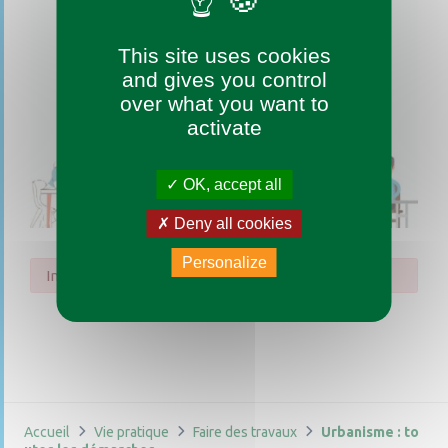
This site uses cookies
and gives you control
over what you want to
activate
OK, accept all
Deny all cookies
Personalize
Impossible de trouver la fiche : R54969.xml
Accueil
Vie pratique
Faire des travaux
Urbanisme : to