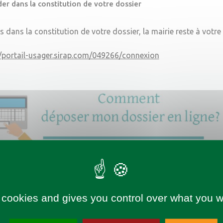
er dans la constitution de votre dossier
s dans la constitution de votre dossier, la mairie reste à votre
//portail-usager.sirap.com/049266/connexion
 cookies and gives you control over what you w