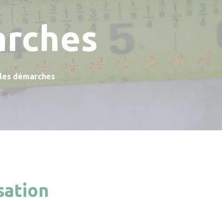
arches
 les démarches
sation