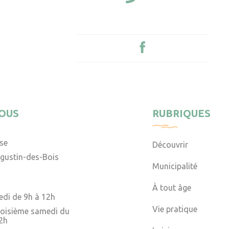
OUS
RUBRIQUES
ise
Découvrir
gustin-des-Bois
Municipalité
À tout âge
edi de 9h à 12h
Vie pratique
troisième samedi du
2h