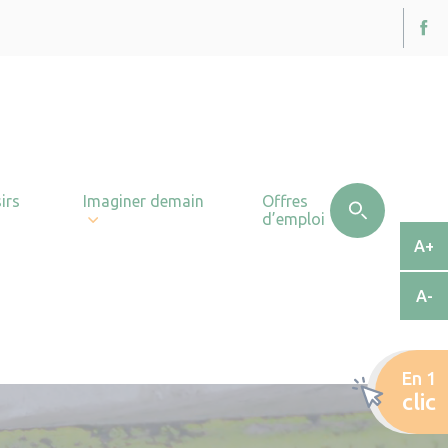
irs
Imaginer demain
Offres
d’emploi
A+
A-
En 1
clic