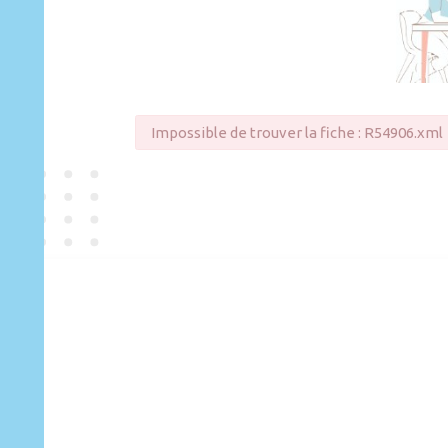
Impossible de trouver la fiche : R54906.xml