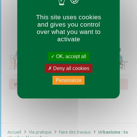
This site uses cookies
and gives you control
over what you want to
activate
OK, accept all
Deny all cookies
Personalize
Impossible de trouver la fiche : R43645.xml
Accueil
Vie pratique
Faire des travaux
Urbanisme : to