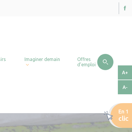
irs
Imaginer demain
Offres
d’emploi
A+
A-
En 1
clic