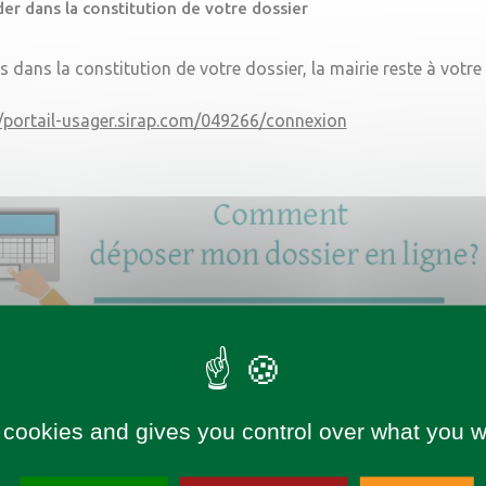
er dans la constitution de votre dossier
s dans la constitution de votre dossier, la mairie reste à votre
//portail-usager.sirap.com/049266/connexion
 cookies and gives you control over what you w