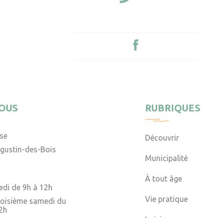
OUS
RUBRIQUES
ise
Découvrir
gustin-des-Bois
Municipalité
À tout âge
edi de 9h à 12h
Vie pratique
troisième samedi du
2h