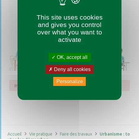
This site uses cookies
and gives you control
over what you want to
activate
OK, accept all
Deny all cookies
Personalize
Impossible de trouver la fiche : R15469.xml
Accueil
Vie pratique
Faire des travaux
Urbanisme : to