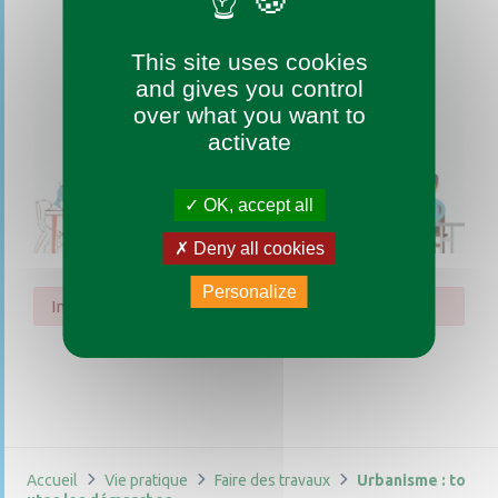
This site uses cookies
and gives you control
over what you want to
activate
OK, accept all
Deny all cookies
Personalize
Impossible de trouver la fiche : R14732.xml
Accueil
Vie pratique
Faire des travaux
Urbanisme : to