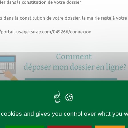
er dans la constitution de votre dossier
s dans la constitution de votre dossier, la mairie reste à votre
//portail-usager.sirap.com/049266/connexion
 cookies and gives you control over what you w