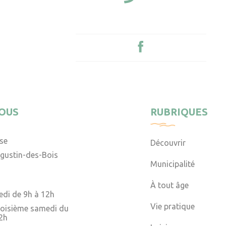
OUS
RUBRIQUES
ise
Découvrir
gustin-des-Bois
Municipalité
À tout âge
edi de 9h à 12h
Vie pratique
troisième samedi du
2h