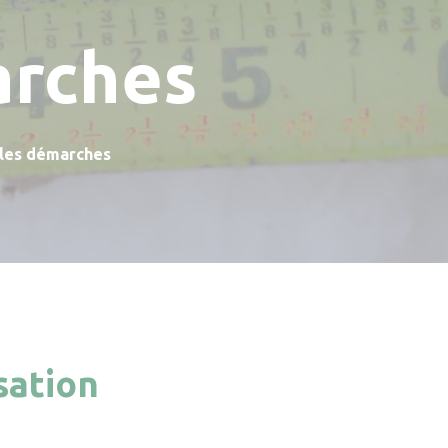
arches
 les démarches
sation