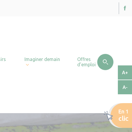
irs
Imaginer demain
Offres
d’emploi
A+
A-
En 1
clic