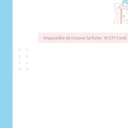
Impossible de trouver la fiche : R12717.xml