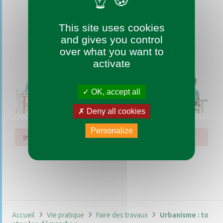
This site uses cookies
and gives you control
over what you want to
activate
OK, accept all
Deny all cookies
Personalize
Impossible de trouver la fiche : R1222.xml
Accueil
Vie pratique
Faire des travaux
Urbanisme : to