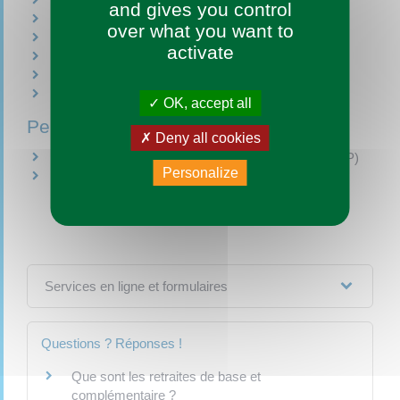
Durée d'assurance retraite
and gives you control
Rétablissement au régime général
over what you want to
Majoration de la pension
activate
Décote
Minimum garanti
Cumul emploi - retraite de base
OK, accept all
Pension de retraite complémentaire
Deny all cookies
Retraite complémentaire des fonctionnaires (RAFP)
Personalize
Retraite complémentaire des agents non titulaires
(Ircantec)
Services en ligne et formulaires
Questions ? Réponses !
Que sont les retraites de base et
complémentaire ?