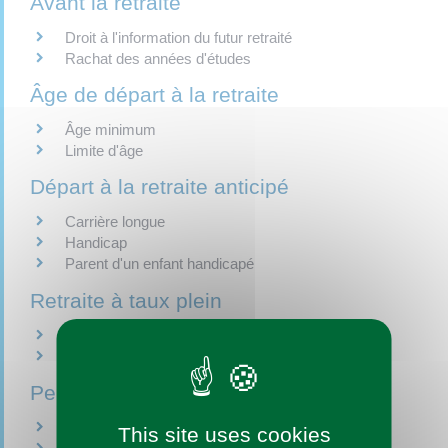
Avant la retraite
Droit à l'information du futur retraité
Rachat des années d'études
Âge de départ à la retraite
Âge minimum
Limite d'âge
Départ à la retraite anticipé
Carrière longue
Handicap
Parent d'un enfant handicapé
Retraite à taux plein
Taux plein du fonctionnaire
Taux plein du contractuel
Pension de retraite de base
Calcul de la retraite
This site uses cookies