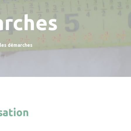
arches
 les démarches
sation