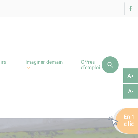
irs
Imaginer demain
Offres
d’emploi
A+
A-
En 1
clic