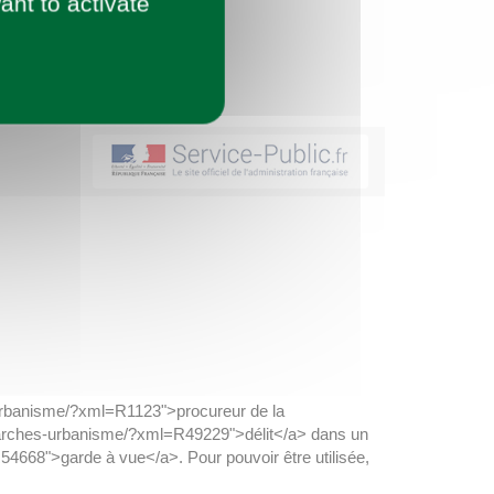
ant to activate
-urbanisme/?xml=R1123">procureur de la
demarches-urbanisme/?xml=R49229">délit</a> dans un
4668">garde à vue</a>. Pour pouvoir être utilisée,