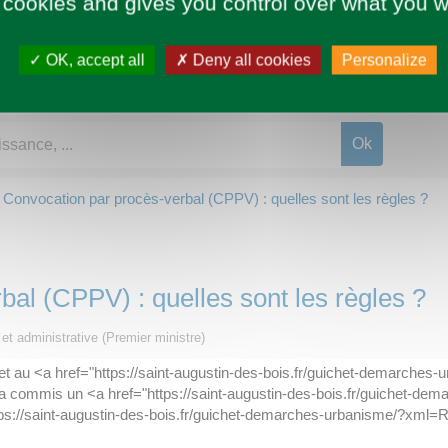
 cookies and gives you control over what you w
OK, accept all
Deny all cookies
Personalize
Convocation par procès-verbal (CPPV) : quelles sont les règles ?
al (CPPV) : quelles sont les règles ?
e et administrative (Premier ministre)
t au <a href="https://saint-augustin-des-bois.fr/guichet-demarches
 a commis un <a href="https://saint-augustin-des-bois.fr/guichet-
s://saint-augustin-des-bois.fr/guichet-demarches-urbanisme/?xml=R5