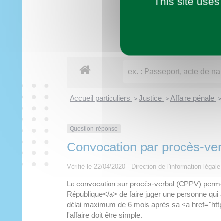
This site uses
Imaginer demain
Municipalité
Vie pratique
À tout âge
Découvrir
Loisirs
Accueil particuliers
Justice
Affaire pénale
>
>
>
Question-réponse
Convocation par procès-verb
Vérifié le 22/04/2020 - Direction de l'information légal
La convocation sur procès-verbal (CPPV) perme
République</a> de faire juger une personne qui
délai maximum de 6 mois après sa <a href="http
l'affaire doit être simple.