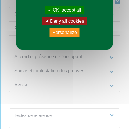
Tout replier
Tout déplier
OK, accept all
De quoi s'agit-il ?
Deny all cookies
Procédure
Personalize
Horaires
Accord et présence de l'occupant
Saisie et contestation des preuves
Avocat
Textes de référence