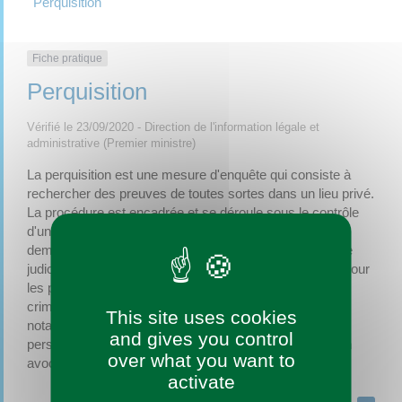
Perquisition
Fiche pratique
Perquisition
Vérifié le 23/09/2020 - Direction de l'information légale et
administrative (Premier ministre)
La perquisition est une mesure d'enquête qui consiste à
rechercher des preuves de toutes sortes dans un lieu privé.
La procédure est encadrée et se déroule sous le contrôle
d'un <a href="https://saint-augustin-des-bois.fr/guichet-
demarches-urbanisme/?xml=R51707">officier de police
judiciaire</a> ou d'un juge. Les règles sont différentes pour
les perquisitions visant certains locaux, en matière de
crime organisé et de terrorisme. Elles concernent
This site uses cookies
notamment les horaires, la présence et l'accord de la
and gives you control
personne visée, la saisie des preuves, l'assistance d'un
over what you want to
avocat.
activate