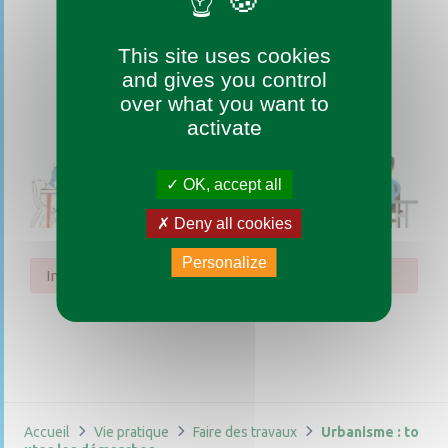
This site uses cookies
and gives you control
over what you want to
activate
OK, accept all
Deny all cookies
Personalize
Impossible de trouver la fiche : F32190.xml
Accueil
Vie pratique
Faire des travaux
Urbanisme : to