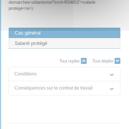
demarches-urbanisme/?xml=R54653">salarié
protégé</a>).
Cas général
Salarié protégé
Tout replier
Tout déplier
Conditions
Conséquences sur le contrat de travail