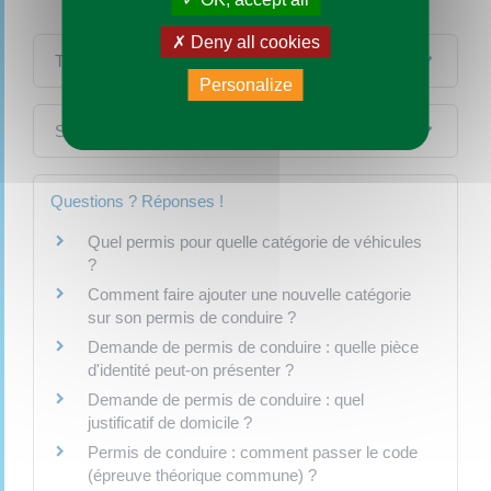
Deny all cookies
Textes de référence
Personalize
Services en ligne et formulaires
Questions ? Réponses !
Quel permis pour quelle catégorie de véhicules
?
Comment faire ajouter une nouvelle catégorie
sur son permis de conduire ?
Demande de permis de conduire : quelle pièce
d'identité peut-on présenter ?
Demande de permis de conduire : quel
justificatif de domicile ?
Permis de conduire : comment passer le code
(épreuve théorique commune) ?