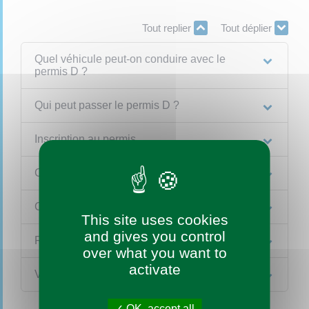
Tout replier
Tout déplier
Quel véhicule peut-on conduire avec le
permis D ?
Qui peut passer le permis D ?
Inscription au permis
Code (épreuve théorique)
Conduite (Épreuve pratique)
This site uses cookies
and gives you control
Résultat de l'épreuve pratique
over what you want to
activate
Validité du permis
OK, accept all