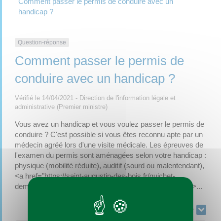
Comment passer le permis de conduire avec un
handicap ?
Question-réponse
Comment passer le permis de
conduire avec un handicap ?
Vérifié le 14/04/2021 - Direction de l'information légale et
administrative (Premier ministre)
Vous avez un handicap et vous voulez passer le permis de
conduire ? C'est possible si vous êtes reconnu apte par un
médecin agréé lors d'une visite médicale. Les épreuves de
l'examen du permis sont aménagées selon votre handicap :
physique (mobilité réduite), auditif (sourd ou malentendant),
<a href="https://saint-augustin-des-bois.fr/guichet-
demarches-urbanisme/?xml=R58981">troubles dys</a>...
Tout replier
Tout déplier